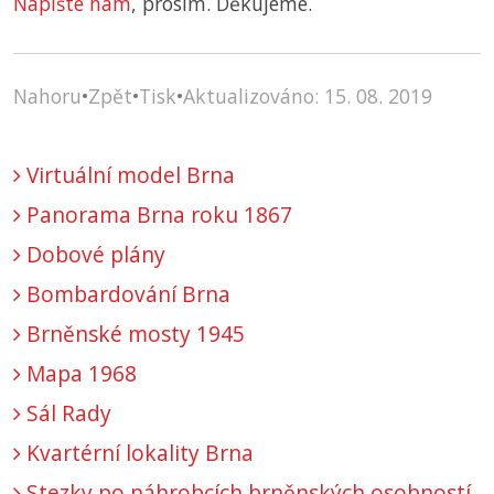
Napište nám
, prosím. Děkujeme.
Nahoru
•
Zpět
•
Tisk
•
Aktualizováno: 15. 08. 2019
Virtuální model Brna
Panorama Brna roku 1867
Dobové plány
Bombardování Brna
Brněnské mosty 1945
Mapa 1968
Sál Rady
Kvartérní lokality Brna
Stezky po náhrobcích brněnských osobností