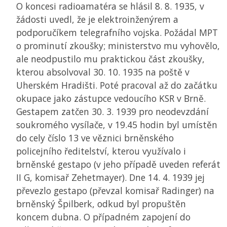
O koncesi radioamatéra se hlásil 8. 8. 1935, v
žádosti uvedl, že je elektroinženýrem a
podporučíkem telegrafního vojska. Požádal
MPT
o prominutí zkoušky; ministerstvo mu vyhovělo,
ale neodpustilo mu praktickou část zkoušky,
kterou absolvoval 30. 10. 1935 na poště v
Uherském Hradišti. Poté pracoval až do začátku
okupace jako zástupce vedoucího
KSR
v Brně.
Gestapem zatčen 30. 3. 1939 pro neodevzdání
soukromého vysílače, v 19.45 hodin byl umístěn
do cely číslo 13 ve věznici brněnského
policejního ředitelství, kterou využívalo i
brněnské gestapo (v jeho případě uveden referát
II G, komisař Zehetmayer). Dne 14. 4. 1939 jej
převezlo gestapo (převzal komisař Radinger) na
brněnský Špilberk, odkud byl propuštěn
koncem dubna. O případném zapojení do