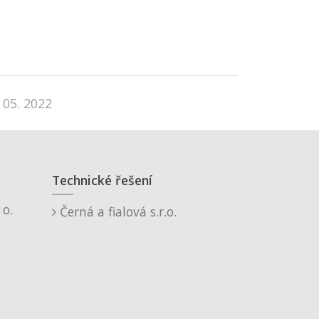
 05. 2022
Technické řešení
o.
Černá a fialová s.r.o.