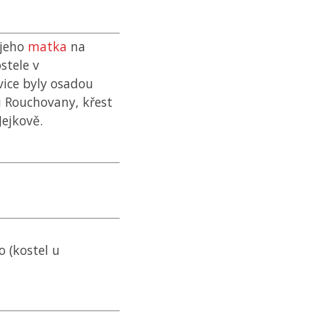
 jeho
matka
na
stele v
vice byly osadou
ti Rouchovany, křest
ejkově.
o (kostel u