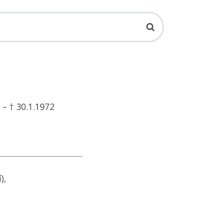
 – † 30.1.1972
),