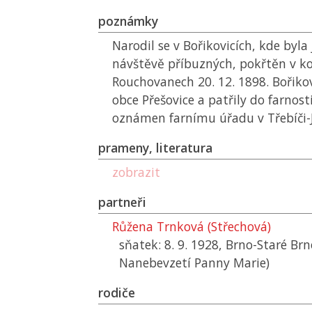
poznámky
Narodil se v Bořikovicích, kde byla
návštěvě příbuzných, pokřtěn v ko
Rouchovanech 20. 12. 1898. Bořiko
obce Přešovice a patřily do farnos
oznámen farnímu úřadu v Třebíči-J
prameny, literatura
zobrazit
partneři
Růžena Trnková (Střechová)
sňatek: 8. 9. 1928, Brno-Staré Brn
Nanebevzetí Panny Marie)
rodiče