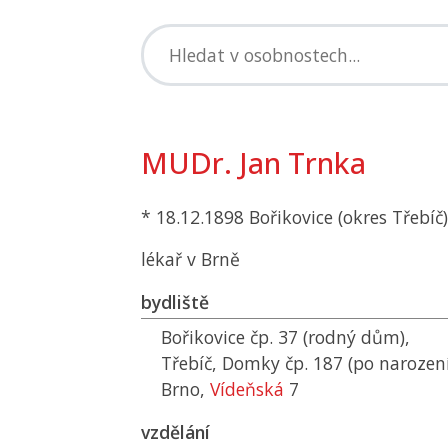
MUDr. Jan Trnka
* 18.12.1898 Bořikovice (okres Třebíč)
lékař v Brně
bydliště
Bořikovice čp. 37 (rodný dům),
Třebíč, Domky čp. 187 (po narození
Brno,
Vídeňská
7
vzdělání