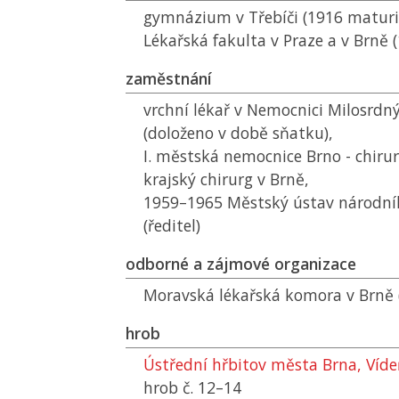
gymnázium v Třebíči (1916 maturi
Lékařská fakulta v Praze a v Brně 
zaměstnání
vrchní lékař v Nemocnici Milosrdný
(doloženo v době sňatku),
I. městská nemocnice Brno - chirur
krajský chirurg v Brně,
1959–1965 Městský ústav národní
(ředitel)
odborné a zájmové organizace
Moravská lékařská komora v Brně (
hrob
Ústřední hřbitov města Brna, Víd
hrob č. 12–14