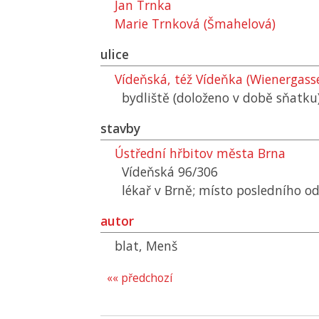
Jan Trnka
Marie Trnková (Šmahelová)
ulice
Vídeňská, též Vídeňka (Wienergass
bydliště (doloženo v době sňatku
stavby
Ústřední hřbitov města Brna
Vídeňská 96/306
lékař v Brně; místo posledního o
autor
blat, Menš
«« předchozí