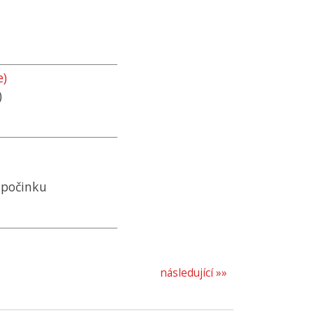
e)
)
dpočinku
následující »»