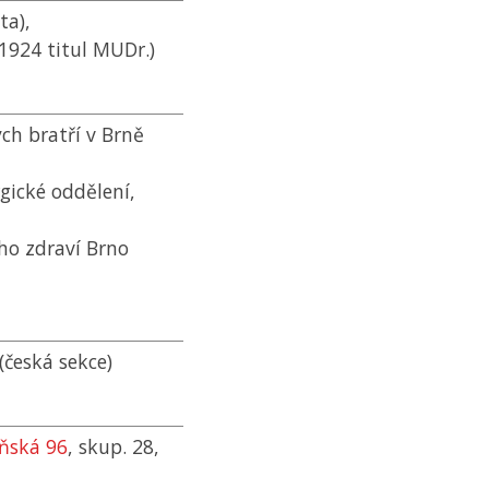
ta),
(1924 titul MUDr.)
ch bratří v Brně
gické oddělení,
ho zdraví Brno
česká sekce)
eňská 96
, skup. 28,