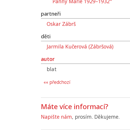
Panny Marie 1929–1932"
partneři
Oskar Zábrš
děti
Jarmila Kučerová (Zábršová)
autor
blat
«« předchozí
Máte více informací?
Napište nám
, prosím. Děkujeme.