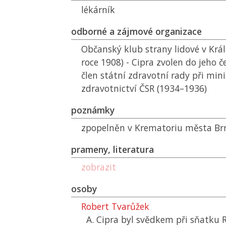
lékárník
odborné a zájmové organizace
Občanský klub strany lidové v Král
roce 1908) - Cipra zvolen do jeho če
člen státní zdravotní rady při min
zdravotnictví
ČSR
(1934–1936)
poznámky
zpopelněn v Krematoriu města Brn
prameny, literatura
zobrazit
osoby
Robert Tvarůžek
A. Cipra byl svědkem při sňatku 