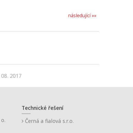
následující »»
 08. 2017
Technické řešení
o.
Černá a fialová s.r.o.