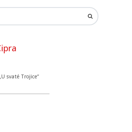
ipra
„U svaté Trojice“