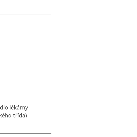
ídlo lékárny
kého třída)