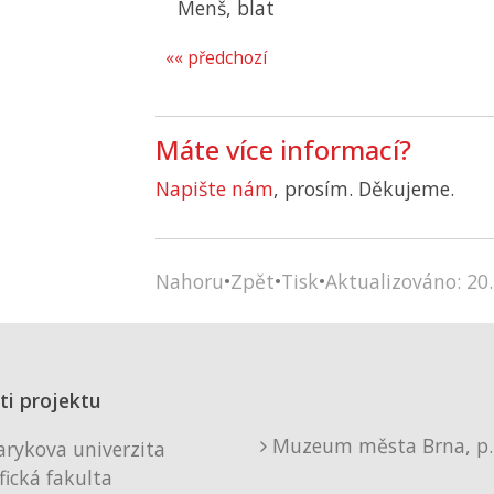
Menš, blat
«« předchozí
Máte více informací?
Napište nám
, prosím. Děkujeme.
Nahoru
•
Zpět
•
Tisk
•
Aktualizováno: 20.
ti projektu
Muzeum města Brna, p. 
rykova univerzita
fická fakulta