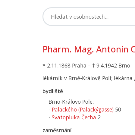
Pharm. Mag. Antonín C
* 2.11.1868 Praha – † 9.4.1942 Brno
lékárník v Brně-Králově Poli; lékárna 
bydliště
Brno-Královo Pole:
-
Palackého (Palackýgasse)
50
-
Svatopluka Čecha
2
zaměstnání