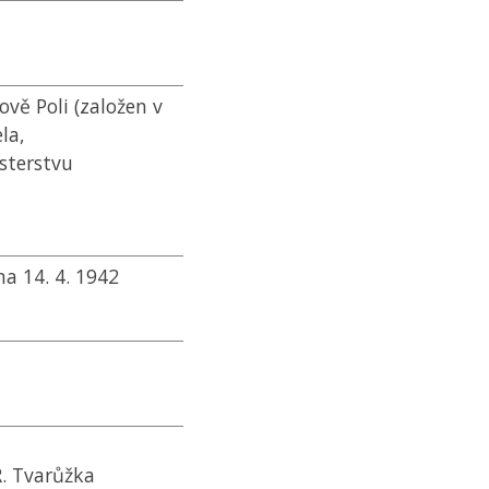
ově Poli (založen v
la,
isterstvu
a 14. 4. 1942
R. Tvarůžka