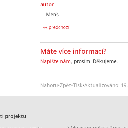
autor
Menš
«« předchozí
Máte více informací?
Napište nám
, prosím. Děkujeme.
Nahoru
•
Zpět
•
Tisk
•
Aktualizováno: 19.
ti projektu
Muzeum města Brna, p. 