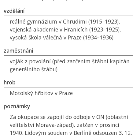
vzdělání
reálné gymnázium v Chrudimi (1915–1923),
vojenská akademie v Hranicích (1923–1925),
vysoká škola válečná v Praze (1934–1936)
zaměstnání
voják z povolání (před zatčením štábní kapitán
generálního štábu)
hrob
Motolský hřbitov v Praze
poznámky
Za okupace se zapojil do odboje v
ON
(oblastní
velitelství Morava-západ), zatčen v prosinci
1940. Lidovým soudem v Berlíně odsouzen 3. 12.