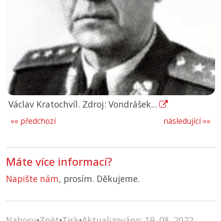
Václav Kratochvíl. Zdroj: Vondrášek...
«« předchozí
následující »»
Máte více informací?
Napište nám
, prosím. Děkujeme.
Nahoru
•
Zpět
•
Tisk
•
Aktualizováno: 19. 08. 2022