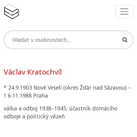
Václav Kratochvíl
* 24.9.1903 Nové Veselí (okres Žďár nad Sázavou) –
† 6.11.1988 Praha
válka a odboj 1938–1945; účastník domácího
odboje a politický vězeň