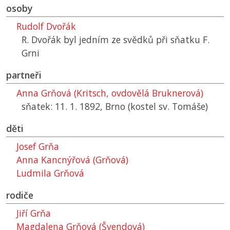
osoby
Rudolf Dvořák
R. Dvořák byl jedním ze svědků při sňatku F.
Grni
partneři
Anna Grňová (Kritsch, ovdovělá Bruknerová)
sňatek: 11. 1. 1892, Brno (kostel sv. Tomáše)
děti
Josef Grňa
Anna Kancnýřová (Grňová)
Ludmila Grňová
rodiče
Jiří Grňa
Magdalena Grňová (Švendová)