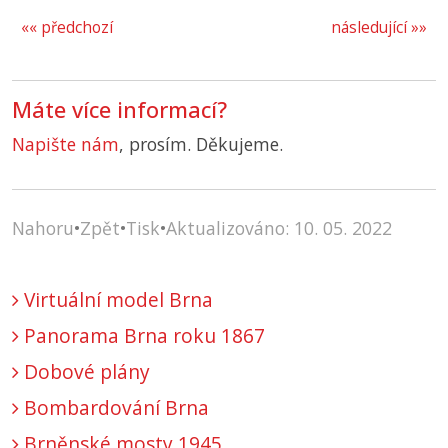
«« předchozí
následující »»
Máte více informací?
Napište nám
, prosím. Děkujeme.
Nahoru
•
Zpět
•
Tisk
•
Aktualizováno: 10. 05. 2022
Virtuální model Brna
Panorama Brna roku 1867
Dobové plány
Bombardování Brna
Brněnské mosty 1945