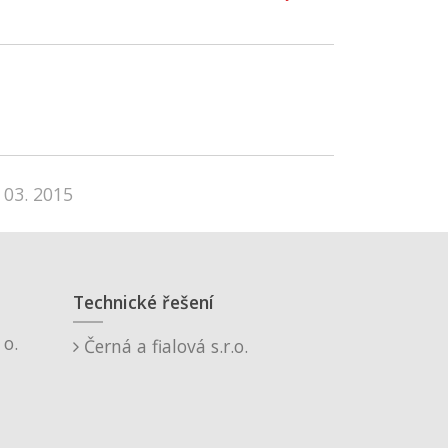
 03. 2015
Technické řešení
o.
Černá a fialová s.r.o.