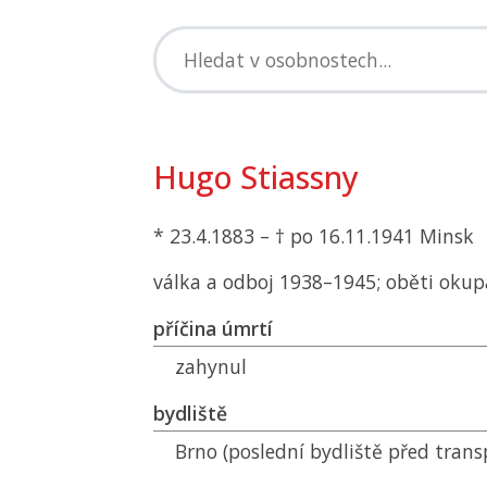
Hugo Stiassny
* 23.4.1883 – † po 16.11.1941 Minsk
válka a odboj 1938–1945; oběti okup
příčina úmrtí
zahynul
bydliště
Brno (poslední bydliště před tran