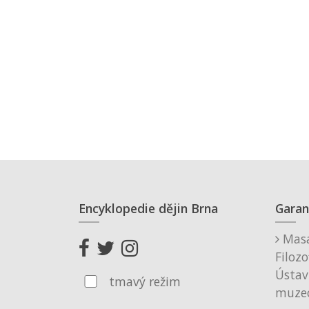
Encyklopedie dějin Brna
Garan
Masa
Filozo
Ústav
tmavý režim
muzeo