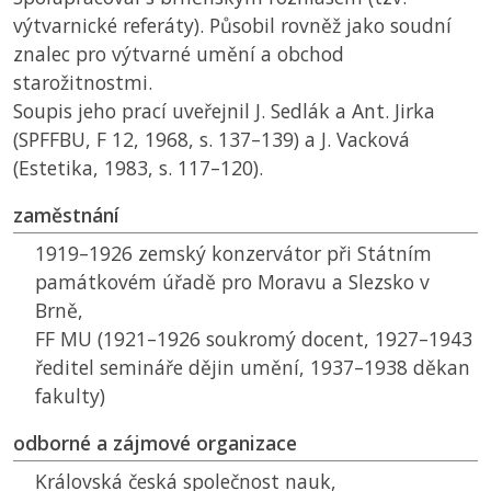
výtvarnické referáty). Působil rovněž jako soudní
znalec pro výtvarné umění a obchod
starožitnostmi.
Soupis jeho prací uveřejnil J. Sedlák a Ant. Jirka
(
SPFFBU
, F 12, 1968, s. 137–139) a J. Vacková
(Estetika, 1983, s. 117–120).
zaměstnání
1919–1926 zemský konzervátor při Státním
památkovém úřadě pro Moravu a Slezsko v
Brně,
FF MU
(1921–1926 soukromý docent, 1927–1943
ředitel semináře dějin umění, 1937–1938 děkan
fakulty)
odborné a zájmové organizace
Královská česká společnost nauk,