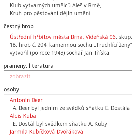
Klub výtvarných umělců Aleš v Brně,
Kruh pro pěstování dějin umění
čestný hrob
Ústřední hřbitov města Brna, Vídeňská 96
, skup.
18, hrob č. 204; kamennou sochu „Truchlící ženy“
vytvořil (po roce 1943) sochař Jan Tříska
prameny, literatura
zobrazit
osoby
Antonín Beer
A. Beer byl jedním ze svědků sňatku E. Dostála
Alois Kuba
E. Dostál byl svědkem sňatku A. Kuby
Jarmila Kubíčková-Dvořáková