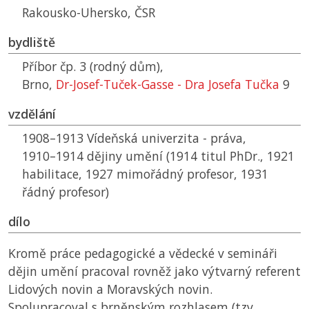
Rakousko-Uhersko,
ČSR
bydliště
Příbor čp. 3 (rodný dům),
Brno,
Dr-Josef-Tuček-Gasse - Dra Josefa Tučka
9
vzdělání
1908–1913 Vídeňská univerzita - práva,
1910–1914 dějiny umění (1914 titul PhDr., 1921
habilitace, 1927 mimořádný profesor, 1931
řádný profesor)
dílo
Kromě práce pedagogické a vědecké v semináři
dějin umění pracoval rovněž jako výtvarný referent
Lidových novin a Moravských novin.
Spolupracoval s brněnským rozhlasem (tzv.