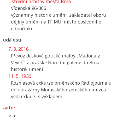
Ústřední hřbitov města Brna
Vídeňská 96/306
významný historik umění, zakladatel oboru
dějiny umění na
FF MU
; místo posledního
odpočinku
události
7. 3. 2016
Převoz deskové gotické malby „Madona z
Veveří“ z pražské Národní galerie do Brna
historik umění
11. 5. 1930
Rozhlasová exkurze brněnského Radiojournalu
do obrazárny Moravského zemského muzea
vedl exkurzi s výkladem
autor
Kal