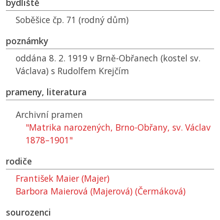
bydliště
Soběšice čp. 71 (rodný dům)
poznámky
oddána 8. 2. 1919 v Brně-Obřanech (kostel sv.
Václava) s Rudolfem Krejčím
prameny, literatura
Archivní pramen
"Matrika narozených, Brno-Obřany, sv. Václav
1878–1901"
rodiče
František Maier (Majer)
Barbora Maierová (Majerová) (Čermáková)
sourozenci