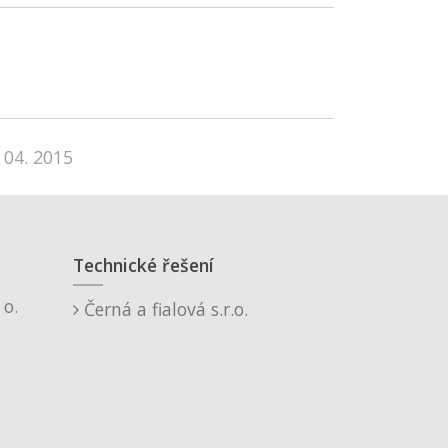
 04. 2015
Technické řešení
o.
Černá a fialová s.r.o.