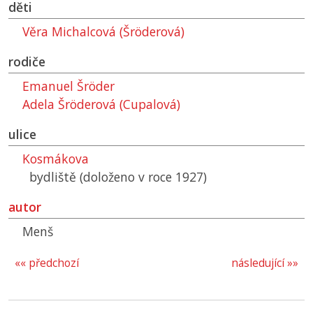
děti
Věra Michalcová (Šröderová)
rodiče
Emanuel Šröder
Adela Šröderová (Cupalová)
ulice
Kosmákova
bydliště (doloženo v roce 1927)
autor
Menš
«« předchozí
následující »»