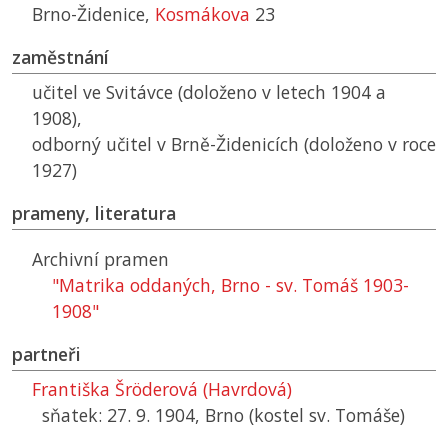
Brno-Židenice,
Kosmákova
23
zaměstnání
učitel ve Svitávce (doloženo v letech 1904 a
1908),
odborný učitel v Brně-Židenicích (doloženo v roce
1927)
prameny, literatura
Archivní pramen
"Matrika oddaných, Brno - sv. Tomáš 1903-
1908"
partneři
Františka Šröderová (Havrdová)
sňatek: 27. 9. 1904, Brno (kostel sv. Tomáše)