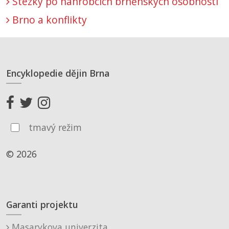
Stezky po náhrobcích brněnských osobností
Brno a konflikty
Encyklopedie dějin Brna
tmavý režim
© 2026
Garanti projektu
Masarykova univerzita