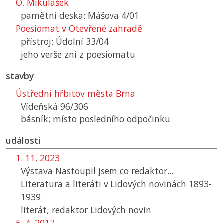
O. Mikulášek
pamětní deska: Mášova 4/01
Poesiomat v Otevřené zahradě
přístroj: Údolní 33/04
jeho verše zní z poesiomatu
stavby
Ústřední hřbitov města Brna
Vídeňská 96/306
básník; místo posledního odpočinku
události
1. 11. 2023
Výstava Nastoupil jsem co redaktor...
Literatura a literáti v Lidových novinách 1893-
1939
literát, redaktor Lidových novin
5. 4. 2017