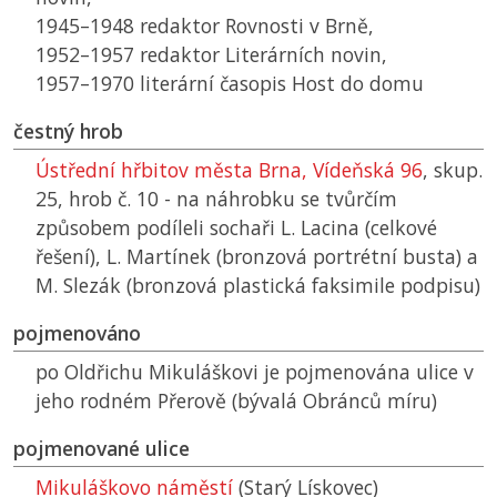
1945–1948 redaktor Rovnosti v Brně,
1952–1957 redaktor Literárních novin,
1957–1970 literární časopis Host do domu
čestný hrob
Ústřední hřbitov města Brna, Vídeňská 96
, skup.
25, hrob č. 10 - na náhrobku se tvůrčím
způsobem podíleli sochaři L. Lacina (celkové
řešení), L. Martínek (bronzová portrétní busta) a
M. Slezák (bronzová plastická faksimile podpisu)
pojmenováno
po Oldřichu Mikuláškovi je pojmenována ulice v
jeho rodném Přerově (bývalá Obránců míru)
pojmenované ulice
Mikuláškovo náměstí
(Starý Lískovec)