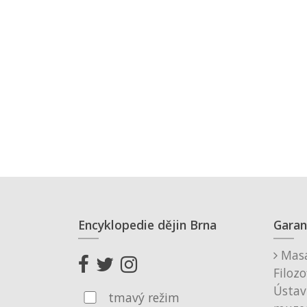
Encyklopedie dějin Brna
Garan
Masa
Filozo
Ústav
tmavý režim