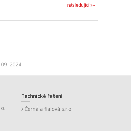
následující »»
 09. 2024
Technické řešení
o.
Černá a fialová s.r.o.