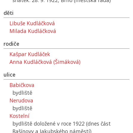
sňatek: 28. 9. 1922, Brno (městská rada)
děti
Libuše Kudláčková
Milada Kudláčková
rodiče
Kašpar Kudláček
Anna Kudláčková (Šimáková)
ulice
Babičkova
bydliště
Nerudova
bydliště
Kostelní
bydliště doložené v roce 1922 (dnes část
Rašínovy a Jakubského náměstí)