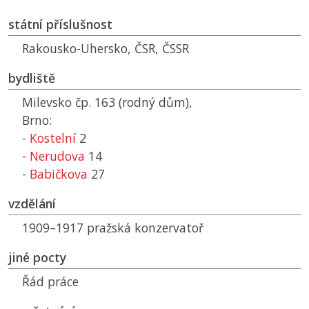
státní příslušnost
Rakousko-Uhersko,
ČSR
,
ČSSR
bydliště
Milevsko čp. 163 (rodný dům),
Brno:
-
Kostelní
2
-
Nerudova
14
-
Babičkova
27
vzdělání
1909–1917 pražská konzervatoř
jiné pocty
Řád práce