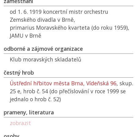
zaměstnání
od 1. 6. 1919 koncertní mistr orchestru
Zemského divadla v Brně,
primarius Moravského kvarteta (do roku 1959),
JAMU
v Brně
odborné a zájmové organizace
Klub moravských skladatelů
čestný hrob
Ústřední hřbitov města Brna, Vídeňská 96
, skup.
25 e, hrob č. 54 (do přečíslování v roce 1999 se
jednalo o hrob č. 52)
prameny, literatura
zobrazit
osoby