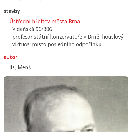
stavby
Ústřední hřbitov města Brna
Vídeňská 96/306
profesor státní konzervatoře v Brně; houslový
virtuos; místo posledního odpočinku
autor
Jis, Menš