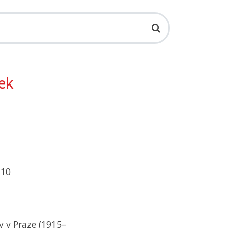
ek
10
y v Praze (1915–