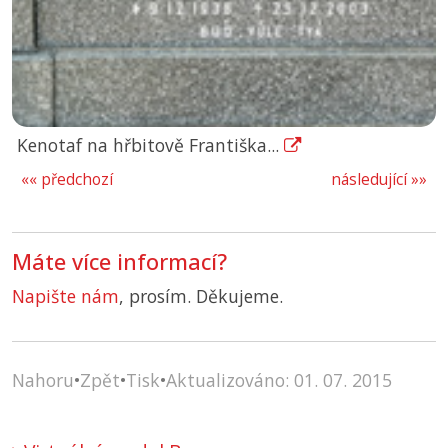
Kenotaf na hřbitově Františka...
«« předchozí
následující »»
Máte více informací?
Napište nám
, prosím. Děkujeme.
Nahoru
•
Zpět
•
Tisk
•
Aktualizováno: 01. 07. 2015