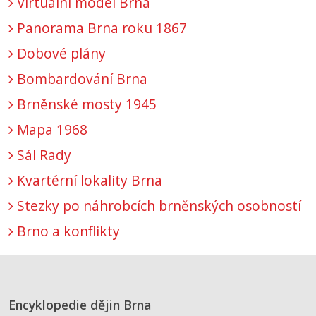
Virtuální model Brna
Panorama Brna roku 1867
Dobové plány
Bombardování Brna
Brněnské mosty 1945
Mapa 1968
Sál Rady
Kvartérní lokality Brna
Stezky po náhrobcích brněnských osobností
Brno a konflikty
Encyklopedie dějin Brna