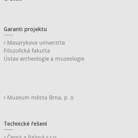
Garanti projektu
Masarykova univerzita
Filozofická fakulta
Ústav archeologie a muzeologie
Muzeum města Brna, p. o.
Technické řešení
Černá a fialová s.r.o.