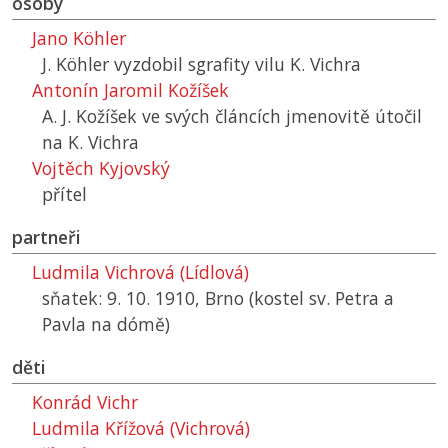
osoby
Jano Köhler
J. Köhler vyzdobil sgrafity vilu K. Vichra
Antonín Jaromil Kožíšek
A. J. Kožíšek ve svých článcích jmenovitě útočil
na K. Vichra
Vojtěch Kyjovský
přítel
partneři
Ludmila Vichrová (Lídlová)
sňatek: 9. 10. 1910, Brno (kostel sv. Petra a
Pavla na dómě)
děti
Konrád Vichr
Ludmila Křížová (Vichrová)