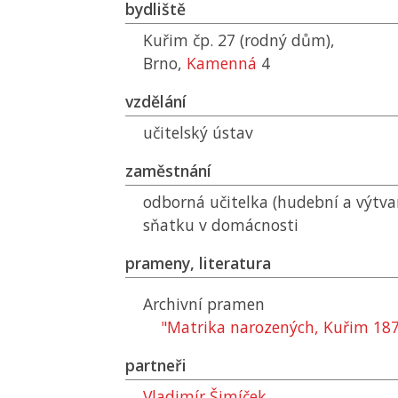
bydliště
Kuřim čp. 27 (rodný dům),
Brno,
Kamenná
4
vzdělání
učitelský ústav
zaměstnání
odborná učitelka (hudební a výtva
sňatku v domácnosti
prameny, literatura
Archivní pramen
"Matrika narozených, Kuřim 18
partneři
Vladimír Šimíček