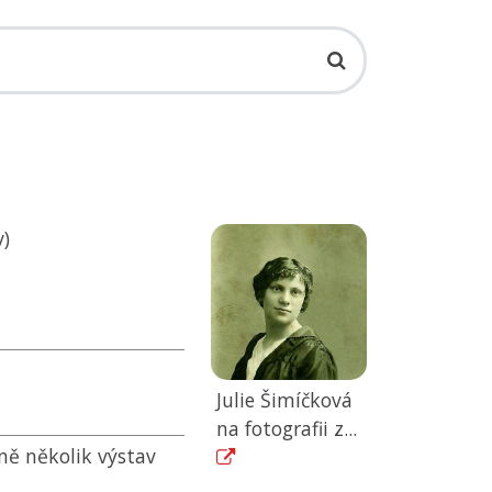
v)
Julie Šimíčková
na fotografii z...
rně několik výstav