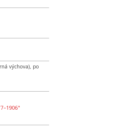
rná výchova), po
77–1906"