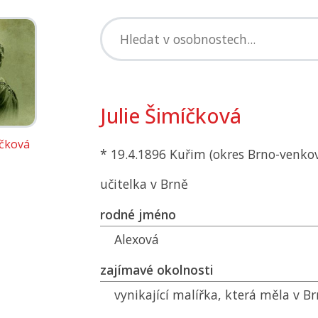
Julie Šimíčková
íčková
* 19.4.1896 Kuřim (okres Brno-venko
učitelka v Brně
rodné jméno
Alexová
zajímavé okolnosti
vynikající malířka, která měla v B