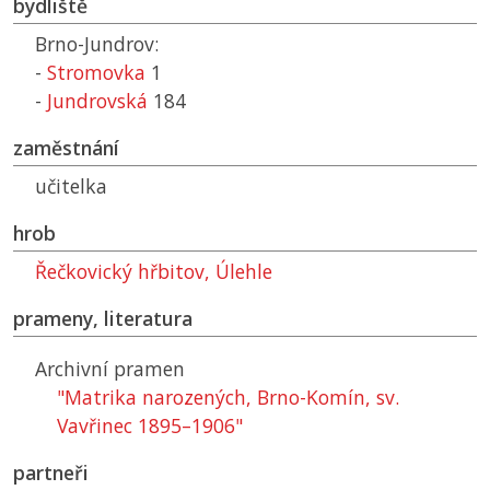
bydliště
Brno-Jundrov:
-
Stromovka
1
-
Jundrovská
184
zaměstnání
učitelka
hrob
Řečkovický hřbitov, Úlehle
prameny, literatura
Archivní pramen
"Matrika narozených, Brno-Komín, sv.
Vavřinec 1895–1906"
partneři