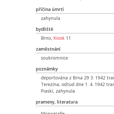
příčina úmrtí
zahynula
bydliště
Brno,
Kiosk
11
zaměstnání
soukromnice
poznámky
deportována z Brna 29 3. 1942 tr
Terezína, odtud dne 1. 4. 1942 tr
Piaski, zahynula
prameny, literatura
Monografie