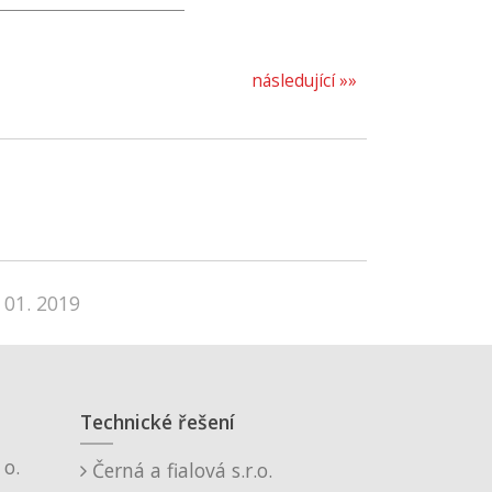
následující »»
 01. 2019
Technické řešení
o.
Černá a fialová s.r.o.