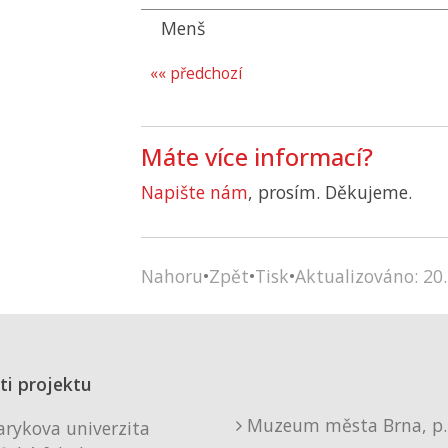
Menš
«« předchozí
Máte více informací?
Napište nám
, prosím. Děkujeme.
Nahoru
•
Zpět
•
Tisk
•
Aktualizováno: 20.
ti projektu
Muzeum města Brna, p. 
rykova univerzita