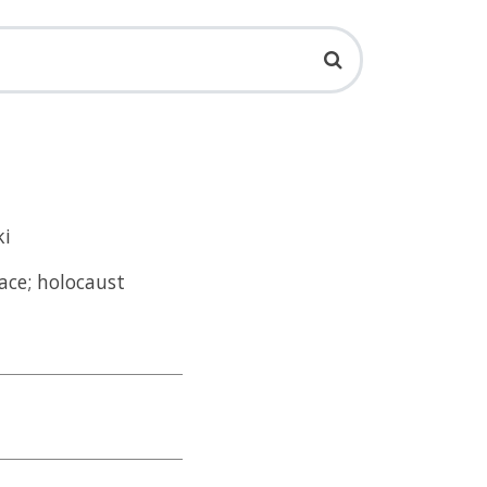
ki
ace; holocaust