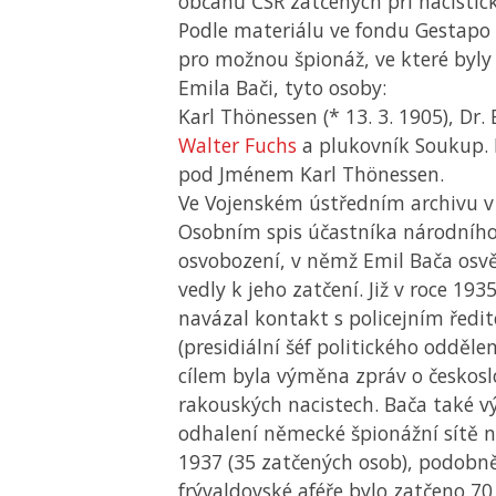
občanů
ČSR
zatčených při nacistic
Podle materiálu ve fondu Gestapo 
pro možnou špionáž, ve které byl
Emila Bači, tyto osoby:
Karl Thönessen (* 13. 3. 1905), Dr.
Walter Fuchs
a plukovník Soukup. 
pod Jménem Karl Thönessen.
Ve Vojenském ústředním archivu v 
Osobním spis účastníka národního
osvobození, v němž Emil Bača osvě
vedly k jeho zatčení. Již v roce 1935
navázal kontakt s policejním ředit
(presidiální šéf politického oddělen
cílem byla výměna zpráv o českos
rakouských nacistech. Bača také 
odhalení německé špionážní sítě n
1937 (35 zatčených osob), podobně 
frývaldovské aféře bylo zatčeno 70