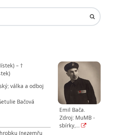
ístek) – †
tek)
ský; válka a odboj
Getulie Bačová
Emil Bača.
Zdroj: MuMB -
sbírky,...
áhrobku (nezemřu