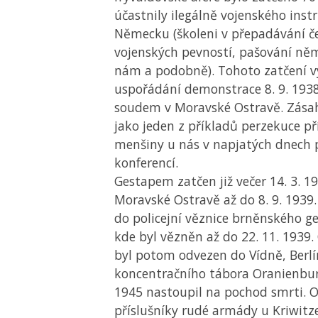
účastnily ilegálně vojenského inst
Německu (školeni v přepadávání č
vojenských pevností, pašování ně
nám a podobně). Tohoto zatčení vy
uspořádání demonstrace 8. 9. 193
soudem v Moravské Ostravě. Zásah 
jako jeden z příkladů perzekuce p
menšiny u nás v napjatých dnech
konferencí.
Gestapem zatčen již večer 14. 3. 1
Moravské Ostravě až do 8. 9. 1939.
do policejní věznice brněnského g
kde byl vězněn až do 22. 11. 1939.
byl potom odvezen do Vídně, Berlí
koncentračního tábora Oranienbur
1945 nastoupil na pochod smrti. 
příslušníky rudé armády u Kriwitze