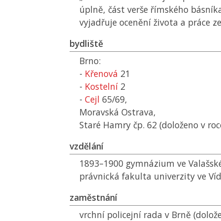
úplně, část verše římského básníka
vyjadřuje ocenění života a práce z
bydliště
Brno:
-
Křenová
21
-
Kostelní
2
-
Cejl
65/69,
Moravská Ostrava,
Staré Hamry čp. 62 (doloženo v roc
vzdělání
1893–1900 gymnázium ve Valašské
právnická fakulta univerzity ve Ví
zaměstnání
vrchní policejní rada v Brně (dolo