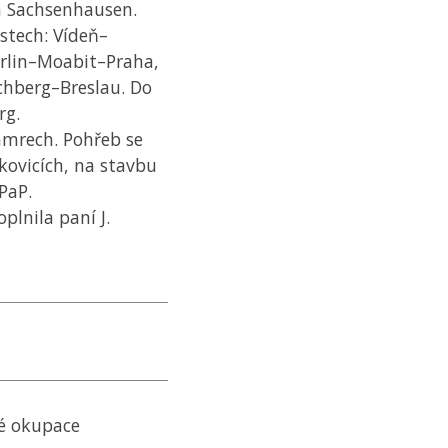
a Sachsenhausen.
stech: Vídeň–
erlin–Moabit–Praha,
schberg–Breslau. Do
rg.
Hamrech. Pohřeb se
lkovicích, na stavbu
PaP
.
plnila paní J.
ké okupace