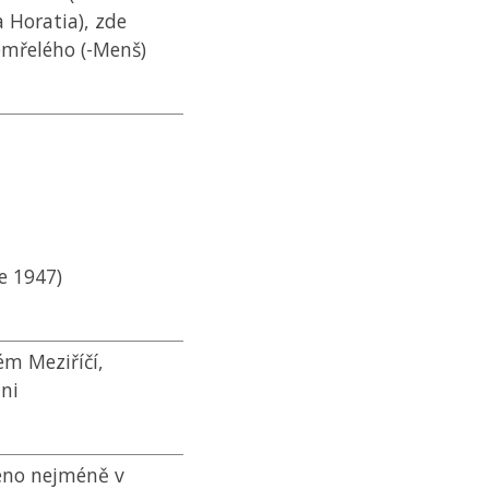
 Horatia), zde
emřelého (-Menš)
e 1947)
m Meziříčí,
dni
ženo nejméně v