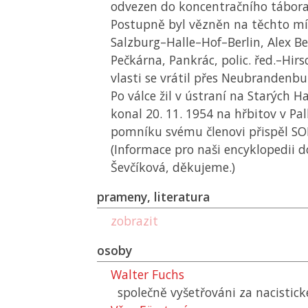
odvezen do koncentračního tábor
Postupně byl vězněn na těchto mí
Salzburg–Halle–Hof–Berlin, Alex B
Pečkárna, Pankrác, polic. řed.–Hir
vlasti se vrátil přes Neubrandenbu
Po válce žil v ústraní na Starých 
konal 20. 11. 1954 na hřbitov v Pa
pomníku svému členovi přispěl
SO
(Informace pro naši encyklopedii do
Ševčíková, děkujeme.)
prameny, literatura
zobrazit
osoby
Walter Fuchs
společně vyšetřováni za nacistic