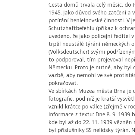
Cesta domů trvala celý měsíc, do P
1945. Jako důvod svého zatčení a 
potírání henleinovské činnosti. V j
Schutzhaftbefehlu (příkaz k ochra
uvedeno, že jako policejní ředitel
trpěl neustálé týrání německých 
(Volksdeutscher) svými podřízený
to podporoval, tím projevoval nep
Německu. Proto je nutné, aby byl 
vazbě, aby nemohl ve své protistát
pokračovat.
Ve sbírkách Muzea města Brna je 
fotografie, pod níž je kratší vysvětl
vznikl krátce po válce (zřejmě v ro
Informace z textu: Dne 8. 9. 1939 
kde byl až do 22. 11. 1939 vězněn 
byl příslušníky SS nelidsky týrán. 