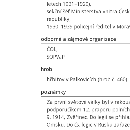
letech 1921–1929),
sekční šéf Ministerstva vnitra Čes
republiky,
1930–1939 policejní ředitel v Mor
odborné a zájmové organizace
ČOL
,
SOPVaP
hrob
hřbitov v Palkovicích (hrob č. 460)
poznámky
Za první světové války byl v rako
podporučíkem 12. praporu polních 
9. 1914, Zvěřinec. Do legií se přihlás
Omsku. Do čs. legie v Rusku zařaze