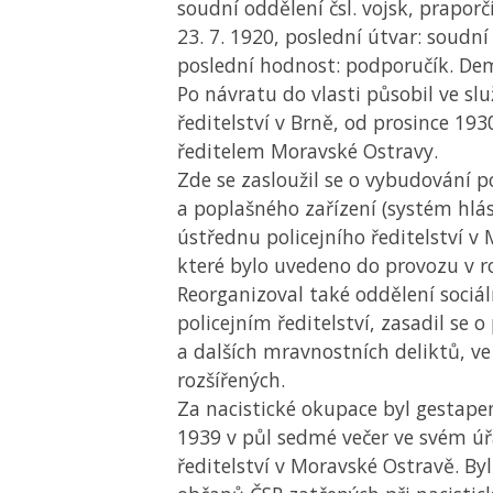
soudní oddělení čsl. vojsk, praporčí
23. 7. 1920, poslední útvar: soudní 
poslední hodnost: podporučík. De
Po návratu do vlasti působil ve sl
ředitelství v Brně, od prosince 193
ředitelem Moravské Ostravy.
Zde se zasloužil se o vybudování p
a poplašného zařízení (systém hlá
ústřednu policejního ředitelství v
které bylo uvedeno do provozu v r
Reorganizoval také oddělení sociál
policejním ředitelství, zasadil se o
a dalších mravnostních deliktů, v
rozšířených.
Za nacistické okupace byl gestape
1939 v půl sedmé večer ve svém úř
ředitelství v Moravské Ostravě. By