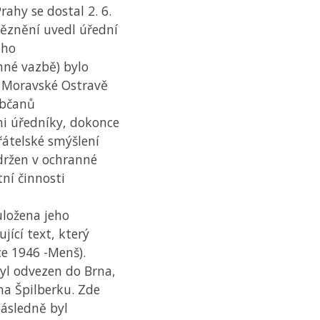
rahy se dostal 2. 6.
věznění uvedl úřední
eho
nné vazbě) bylo
 v Moravské Ostravě
občanů
mi úředníky, dokonce
řátelské smýšlení
držen v ochranné
ní činnosti
uložena jeho
ující text, který
ce 1946 -Menš).
byl odvezen do Brna,
na Špilberku. Zde
Následně byl