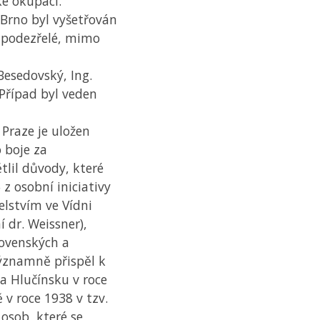
ké okupaci.
Brno byl vyšetřován
y podezřelé, mimo
 Besedovský, Ing.
Případ byl veden
Praze je uložen
 boje za
tlil důvody, které
 z osobní iniciativy
elstvím ve Vídni
í dr. Weissner),
lovenských a
významně přispěl k
a Hlučínsku v roce
v roce 1938 v tzv.
 osob, které se