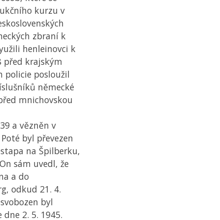
rukčního kurzu v
eskoslovenských
meckých zbraní k
užili henleinovci k
8 před krajským
policie posloužil
říslušníků německé
 před mnichovskou
939 a vězněn v
 Poté byl převezen
estapa na Špilberku,
 On sám uvedl, že
na a do
g, odkud 21. 4.
Osvobozen byl
 dne 2. 5. 1945.