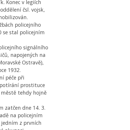
k. Konec v legiích
oddělení čsl. vojsk,
mobilizován.
užbách policejního
0 se stal policejním
olicejního signálního
sičů, napojených na
 Moravské Ostravě),
oce 1932.
ní péče při
 potírání prostituce
e městě tehdy hojně
m zatčen dne 14. 3.
adě na policejním
l jedním z prvních