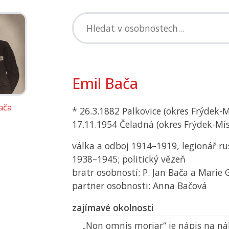
Emil Bača
ača
* 26.3.1882 Palkovice (okres Frýdek-M
17.11.1954 Čeladná (okres Frýdek-Mís
válka a odboj 1914–1919, legionář ru
1938–1945; politický vězeň
bratr osobností: P. Jan Bača a Marie 
partner osobnosti: Anna Bačová
zajímavé okolnosti
„Non omnis moriar“ je nápis na n