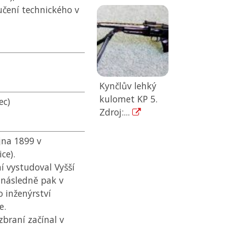
učení technického v
Kynčlův lehký
kulomet KP 5.
ec)
Zdroj:...
íjna 1899 v
ce).
í vystudoval Vyšší
a následně pak v
 inženýrství
e.
zbraní začínal v