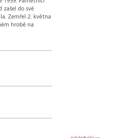
ce 1959. Pamětníci
d zašel do své
la. Zemřel 2. května
nném hrobě na
následující »»