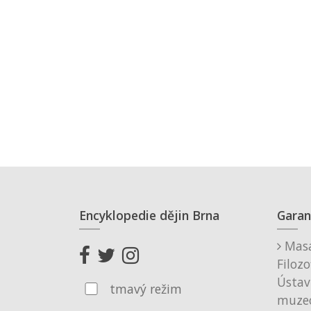
Encyklopedie dějin Brna
Garan
Masa
Filozo
Ústav
tmavý režim
muzeo