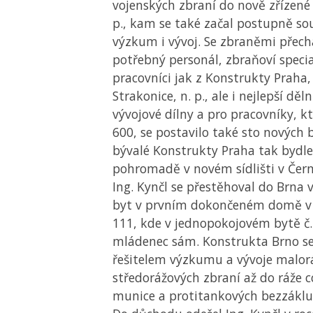
vojenských zbraní do nově zřízené
p., kam se také začal postupně sou
výzkum i vývoj. Se zbraněmi přech
potřebný personál, zbraňoví special
pracovníci jak z Konstrukty Praha, 
Strakonice, n. p., ale i nejlepší děl
vývojové dílny a pro pracovníky, k
600, se postavilo také sto nových 
bývalé Konstrukty Praha tak bydlel
pohromadě v novém sídlišti v Čern
Ing. Kynčl se přestěhoval do Brna v
byt v prvním dokončeném domě v Ti
111, kde v jednopokojovém bytě č. 
mládenec sám. Konstrukta Brno se
řešitelem výzkumu a vývoje malor
středorážových zbraní až do ráže 
munice a protitankových bezzáklu