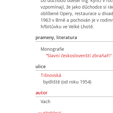
Do důchodu odešel Ing. Kynčl v ro
vzpomínají, že jako důchodce si rá
oblíbené Opery, restaurace u divad
1963 v Brně a pochován je v rodi
hřbitůvku ve Velké Lhotě.
prameny, literatura
Monografie
"Slavní českoslovenští zbraňaři"
ulice
Tišnovská
bydliště (od roku 1954)
autor
Vach
«« předchozí