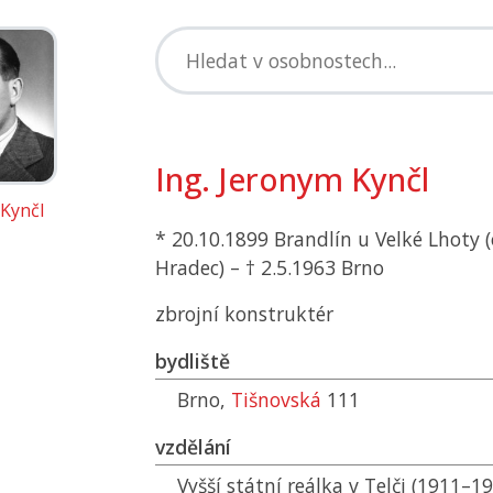
Ing. Jeronym Kynčl
Kynčl
* 20.10.1899 Brandlín u Velké Lhoty (
Hradec) – † 2.5.1963 Brno
zbrojní konstruktér
bydliště
Brno,
Tišnovská
111
vzdělání
Vyšší státní reálka v Telči (1911–19