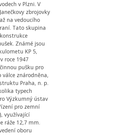
odech v Plzni. V
Janečkovy zbrojovky
 až na vedoucího
raní. Tato skupina
 konstrukce
pušek. Známé jsou
 kulometu KP 5,
 v roce 1947
očinnou pušku pro
o válce znárodněna,
truktu Praha, n. p.
kolika typech
pro Výzkumný ústav
řízení pro zemní
, využívající
je ráže 12,7 mm.
evedení oboru