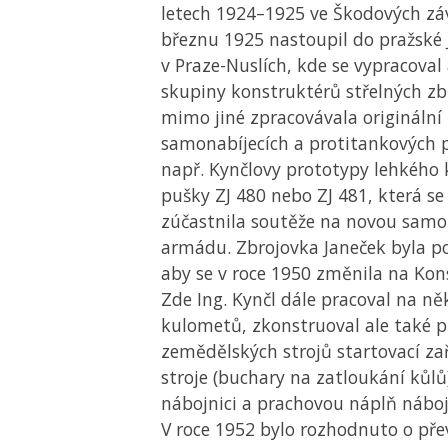
letech 1924–1925 ve Škodových záv
březnu 1925 nastoupil do pražské 
v Praze-Nuslích, kde se vypracoval
skupiny konstruktérů střelných zb
mimo jiné zpracovávala originální
samonabíjecích a protitankových 
např. Kynčlovy prototypy lehkého
pušky ZJ 480 nebo ZJ 481, která se
zúčastnila soutěže na novou sam
armádu. Zbrojovka Janeček byla p
aby se v roce 1950 změnila na Kons
Zde Ing. Kynčl dále pracoval na ně
kulometů, zkonstruoval ale také 
zemědělských strojů startovací za
stroje (buchary na zatloukání kůlů)
nábojnici a prachovou náplň nábo
V roce 1952 bylo rozhodnuto o př