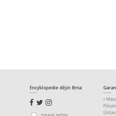
Encyklopedie dějin Brna
Garan
Masa
Filozo
Ústav
tmavý režim