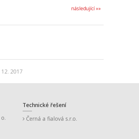
následující »»
 12. 2017
Technické řešení
o.
Černá a fialová s.r.o.