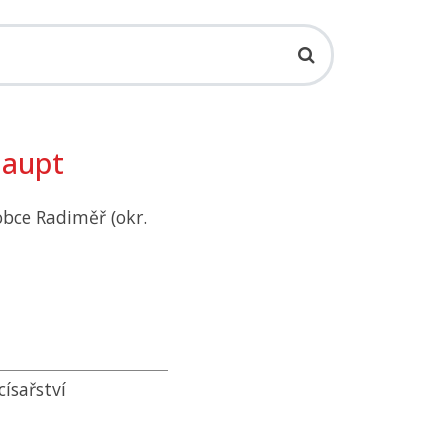
Haupt
obce Radiměř (okr.
ísařství