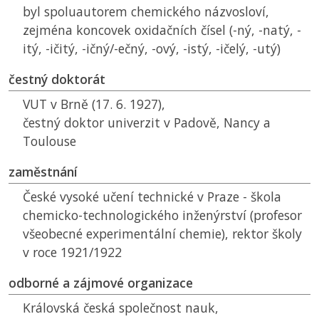
byl spoluautorem chemického názvosloví,
zejména koncovek oxidačních čísel (-ný, -natý, -
itý, -ičitý, -ičný/-ečný, -ový, -istý, -ičelý, -utý)
čestný doktorát
VUT
v Brně (17. 6. 1927),
čestný doktor univerzit v Padově, Nancy a
Toulouse
zaměstnání
České vysoké učení technické v Praze - škola
chemicko-technologického inženýrství (profesor
všeobecné experimentální chemie), rektor školy
v roce 1921/1922
odborné a zájmové organizace
Královská česká společnost nauk,