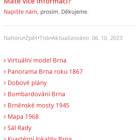
Máte více informací?
Napište nám
, prosím. Děkujeme.
Nahoru
•
Zpět
•
Tisk
•
Aktualizováno: 06. 10. 2023
Virtuální model Brna
Panorama Brna roku 1867
Dobové plány
Bombardování Brna
Brněnské mosty 1945
Mapa 1968
Sál Rady
Kvartérní lokality Brna