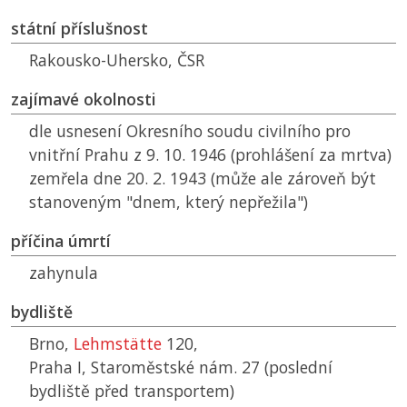
státní příslušnost
Rakousko-Uhersko,
ČSR
zajímavé okolnosti
dle usnesení Okresního soudu civilního pro
vnitřní Prahu z 9. 10. 1946 (prohlášení za mrtva)
zemřela dne 20. 2. 1943 (může ale zároveň být
stanoveným "dnem, který nepřežila")
příčina úmrtí
zahynula
bydliště
Brno,
Lehmstätte
120,
Praha I, Staroměstské nám. 27 (poslední
bydliště před transportem)