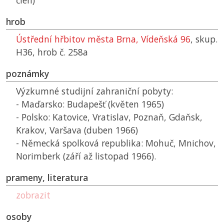
člen)
hrob
Ústřední hřbitov města Brna, Vídeňská 96
, skup.
H36, hrob č. 258a
poznámky
Výzkumné studijní zahraniční pobyty:
- Maďarsko: Budapešť (květen 1965)
- Polsko: Katovice, Vratislav, Poznaň, Gdaňsk,
Krakov, Varšava (duben 1966)
- Německá spolková republika: Mohuč, Mnichov,
Norimberk (září až listopad 1966).
prameny, literatura
zobrazit
osoby