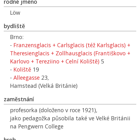
rodné jméno
Löw
bydliště
Brno:
-
Franzensglacis + Carlsglacis (též Karlsglacis) +
Theresienglacis + Zollhausglacis (Františkovo +
Karlovo + Tereziino + Celní Koliště)
5
-
Koliště
19
-
Alleegasse
23,
Hamstead (Velká Británie)
zaměstnání
profesorka (doloženo v roce 1921),
jako pedagožka působila také ve Velké Británii
na Pengwern College
hrob