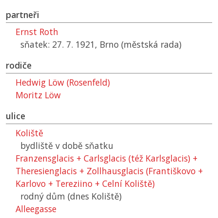
partneři
Ernst Roth
sňatek: 27. 7. 1921, Brno (městská rada)
rodiče
Hedwig Löw (Rosenfeld)
Moritz Löw
ulice
Koliště
bydliště v době sňatku
Franzensglacis + Carlsglacis (též Karlsglacis) +
Theresienglacis + Zollhausglacis (Františkovo +
Karlovo + Tereziino + Celní Koliště)
rodný dům (dnes Koliště)
Alleegasse