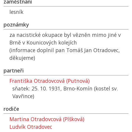
zaměstnání
lesník
poznámky
za nacistické okupace byl vězněn mimo jiné v
Brně v Kounicových kolejích
(informace doplnil pan Tomáš Jan Otradovec,
děkujeme)
partneři
Františka Otradovcová (Putnová)
sňatek: 25. 10. 1931, Brno-Komín (kostel sv.
Vavřince)
rodiče
Martina Otradovcová (Plšková)
Ludvík Otradovec