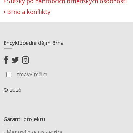
Stezky po náhrobcích brněnských osobností
Brno a konflikty
Encyklopedie dějin Brna
tmavý režim
© 2026
Garanti projektu
Masarykova univerzita