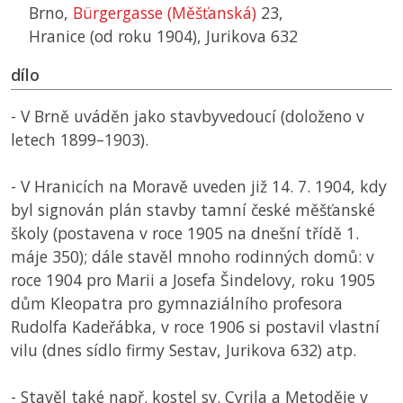
Brno,
Bürgergasse (Měšťanská)
23,
Hranice (od roku 1904), Jurikova 632
dílo
- V Brně uváděn jako stavbyvedoucí (doloženo v
letech 1899–1903).
- V Hranicích na Moravě uveden již 14. 7. 1904, kdy
byl signován plán stavby tamní české měšťanské
školy (postavena v roce 1905 na dnešní třídě 1.
máje 350); dále stavěl mnoho rodinných domů: v
roce 1904 pro Marii a Josefa Šindelovy, roku 1905
dům Kleopatra pro gymnaziálního profesora
Rudolfa Kadeřábka, v roce 1906 si postavil vlastní
vilu (dnes sídlo firmy Sestav, Jurikova 632) atp.
- Stavěl také např. kostel sv. Cyrila a Metoděje v