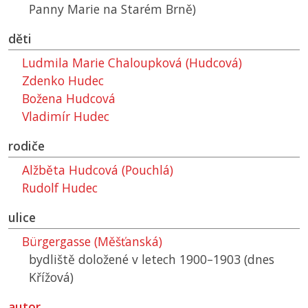
Panny Marie na Starém Brně)
děti
Ludmila Marie Chaloupková (Hudcová)
Zdenko Hudec
Božena Hudcová
Vladimír Hudec
rodiče
Alžběta Hudcová (Pouchlá)
Rudolf Hudec
ulice
Bürgergasse (Měšťanská)
bydliště doložené v letech 1900–1903 (dnes
Křížová)
autor