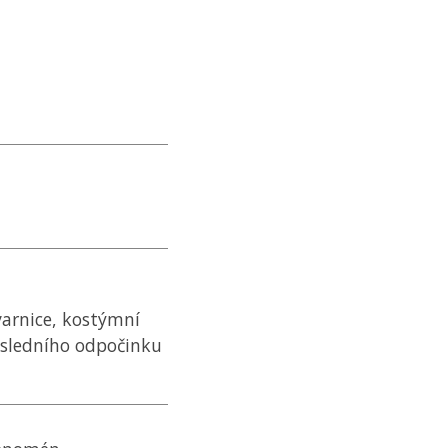
varnice, kostýmní
osledního odpočinku