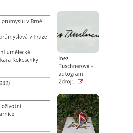
 průmyslu v Brně
průmyslová v Praze
dní umělecké
Inez
skara Kokoschky
Tuschnerová -
autogram.
Zdroj:...
982)
loživotní
arnice