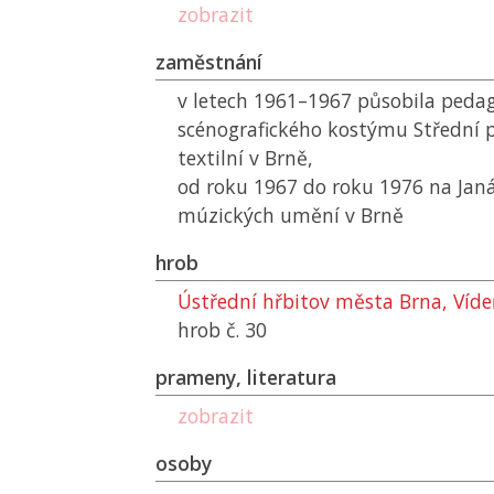
zobrazit
zaměstnání
v letech 1961–1967 působila peda
scénografického kostýmu Střední 
textilní v Brně,
od roku 1967 do roku 1976 na Jan
múzických umění v Brně
hrob
Ústřední hřbitov města Brna, Víd
hrob č. 30
prameny, literatura
zobrazit
osoby