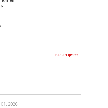
fenomén
vě
a
následující »»
 01. 2026