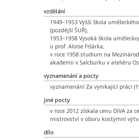
vzdělání
1949–1953 Vyšší škola uměleckého
(pozdější
ŠUŘ
),
1953–1958 Vysoká škola umělecko
u prof. Aloise Fišárka,
v roce 1958 studium na Mezináro
akademii v Salcburku v ateliéru O
vyznamenání a pocty
vyznamenání Za vynikající práci (1
jiné pocty
v roce 2012 získala cenu DIVA za ce
mistrovství v oboru kostýmní výtv
dílo