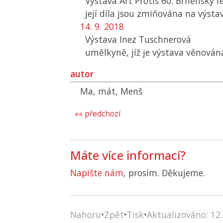
Výstava Art Protis 60. Brněnský 
její díla jsou zmiňována na výsta
14. 9. 2018
Výstava Inez Tuschnerová
umělkyně, jíž je výstava věnován
autor
Ma, mát, Menš
«« předchozí
Máte více informací?
Napište nám
, prosím. Děkujeme.
Nahoru
•
Zpět
•
Tisk
•
Aktualizováno: 12.