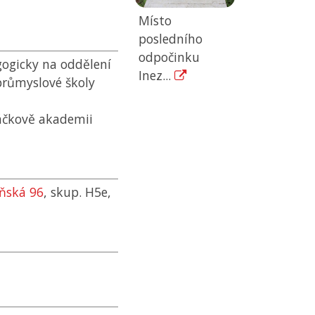
Místo
posledního
odpočinku
gogicky na oddělení
Inez...
průmyslové školy
áčkově akademii
eňská 96
, skup. H5e,