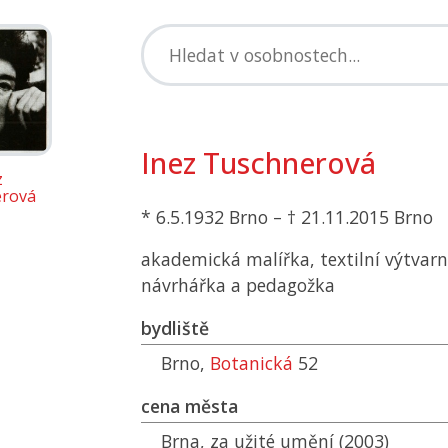
Inez Tuschnerová
z
rová
* 6.5.1932 Brno – † 21.11.2015 Brno
akademická malířka, textilní výtvarn
návrhářka a pedagožka
bydliště
Brno,
Botanická
52
cena města
Brna, za užité umění (2003)