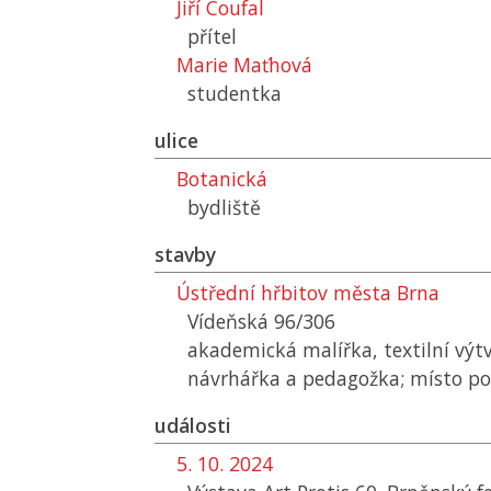
Jiří Coufal
přítel
Marie Maťhová
studentka
ulice
Botanická
bydliště
stavby
Ústřední hřbitov města Brna
Vídeňská 96/306
akademická malířka, textilní výt
návrhářka a pedagožka; místo p
události
5. 10. 2024