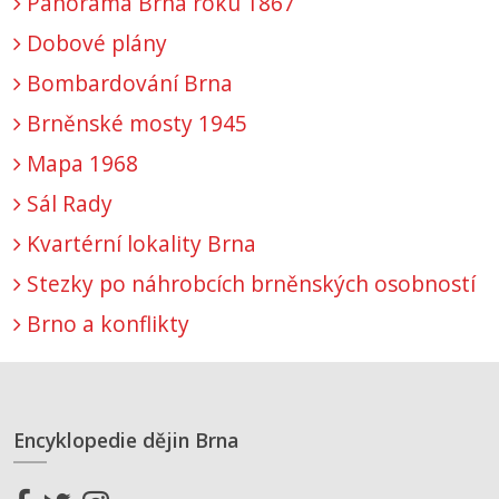
Panorama Brna roku 1867
Dobové plány
Bombardování Brna
Brněnské mosty 1945
Mapa 1968
Sál Rady
Kvartérní lokality Brna
Stezky po náhrobcích brněnských osobností
Brno a konflikty
Encyklopedie dějin Brna