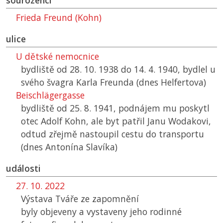
sourozenci
Frieda Freund (Kohn)
ulice
U dětské nemocnice
bydliště od 28. 10. 1938 do 14. 4. 1940, bydlel u
svého švagra Karla Freunda (dnes Helfertova)
Beischlägergasse
bydliště od 25. 8. 1941, podnájem mu poskytl
otec Adolf Kohn, ale byt patřil Janu Wodakovi,
odtud zřejmě nastoupil cestu do transportu
(dnes Antonína Slavíka)
události
27. 10. 2022
Výstava Tváře ze zapomnění
byly objeveny a vystaveny jeho rodinné