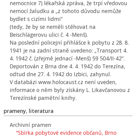
nemocnice 7) lékařská zpráva, že trpí vředovou
nemocí žaludku a „z tohoto důvodu nemůže
bydlet s cizími lidmi“
(tedy, že by se neměli stěhovat na
Beischlägerovu ulici č. 4 -Menš).
Na poslední policejní přihlášce k pobytu z 28. 8.
1941 je na zadní straně uvedeno: „Transport 4.
4. 1942 č. (zřejmě jednací -Menš) 59 504/II-42“.
Deportován z Brna dne 4. 4. 1942 do Terezína,
odtud dne 27. 4. 1942 do Izbici, zahynul.
V databázi www.holocaust.cz není uveden,
informace o něm byly získány L. Likavčanovou z
Terezínské pamětní knihy.
prameny, literatura
Archivní pramen
"Sbírka pobytové evidence občanů, Brno