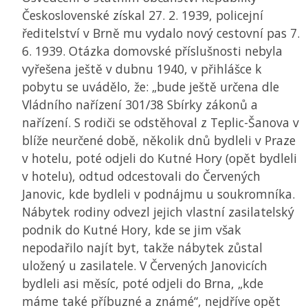
Československé získal 27. 2. 1939, policejní
ředitelství v Brně mu vydalo nový cestovní pas 7.
6. 1939. Otázka domovské příslušnosti nebyla
vyřešena ještě v dubnu 1940, v přihlášce k
pobytu se uvádělo, že: „bude ještě určena dle
Vládního nařízení 301/38 Sbírky zákonů a
nařízení. S rodiči se odstěhoval z Teplic-Šanova v
blíže neurčené době, několik dnů bydleli v Praze
v hotelu, poté odjeli do Kutné Hory (opět bydleli
v hotelu), odtud odcestovali do Červených
Janovic, kde bydleli v podnájmu u soukromníka.
Nábytek rodiny odvezl jejich vlastní zasilatelský
podnik do Kutné Hory, kde se jim však
nepodařilo najít byt, takže nábytek zůstal
uložený u zasilatele. V Červených Janovicích
bydleli asi měsíc, poté odjeli do Brna, „kde
máme také příbuzné a známé“, nejdříve opět