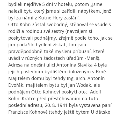
bydleli nejdříve 5 dní v hotelu, potom „jsme
nalezli byt, který jsme si zařídili nábytkem, jenž
byl za námi z Kutné Hory zaslán“.
Otto Kohn zůstal svobodný, stěhoval se všude s
rodiči a rodinou své sestry (navzájem si
poskytovali podnájmy, zřejmě podle toho, jak se
jim podařilo bydlení získat, tím jsou
pravděpodobně také myšleni příbuzní, které
uvádí v různých žádostech úřadům -Menš).
Adresa na dnešní ulici Antonína Slavíka 4 byla
jejich posledním bydlištěm doloženým v Brně.
Majitelem domu byl tehdy Ing. arch. Antonín
Dvořák, majitelem bytu byl Jan Wodak, ale
podnájem Otto Kohnovi poskytl otec, Adolf
Kohn. Krátce před přestěhováním na tuto
poslední adresu, 20. 8. 1941 byla vystavena paní
Franzisce Kohnové (tehdy ještě bytem U dětské