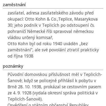
zaměstnání
zasilatel, adresa zasilatelského závodu před
okupací: Otto Kohn & Co.,Teplice, Masarykova
30; jeho podnik v Teplicích po odstoupení čs.
pohraničí Německé říši spravoval německou
vládou určený komisař,
Otto Kohn byl od roku 1940 uváděn „bez
zaměstnání“, ale své povolání ztratil prakticky
od října 1938
poznámky
Původní domovskou příslušnost měl v Teplicích-
Šanově; když se policejně přihlásil k pobytu v
Brně 28. 10. 1938, prokázal se cestovním pasem
ze 4. 9. 1928 (vydala okresní správa politická v
Teplicích-Šanově).
Osvědčení o státním občanství Republiky