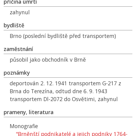
příčina úmrtí
zahynul
bydliště
Brno (poslední bydliště před transportem)
zaměstnání
působil jako obchodník v Brně
poznámky
deportován 2. 12. 1941 transportem G-217 z
Brna do Terezína, odtud dne 6. 9. 1943
transportem Dl-2072 do Osvětimi, zahynul
prameny, literatura
Monografie
"Brněnští podnikatelé a jejich podniky 1764-