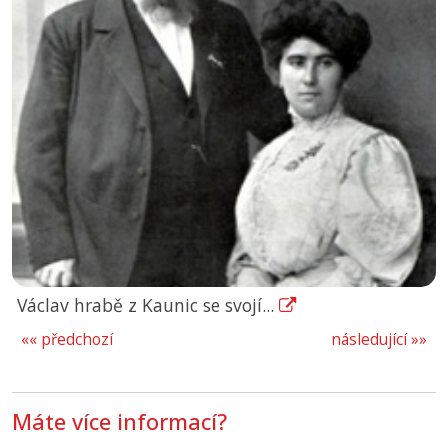
Václav hrabě z Kaunic se svojí...
«« předchozí
následující »»
Máte více informací?