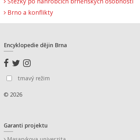
Stezky po náhrobcích brněnských osobností
Brno a konflikty
Encyklopedie dějin Brna
tmavý režim
© 2026
Garanti projektu
Masarykova univerzita