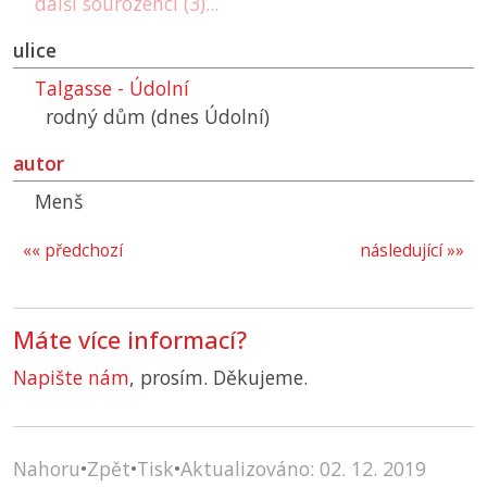
další sourozenci (3)...
ulice
Talgasse - Údolní
rodný dům (dnes Údolní)
autor
Menš
«« předchozí
následující »»
Máte více informací?
Napište nám
, prosím. Děkujeme.
Nahoru
•
Zpět
•
Tisk
•
Aktualizováno: 02. 12. 2019