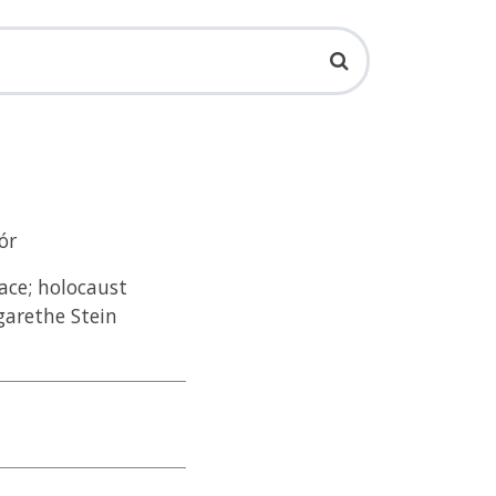
ór
ace; holocaust
garethe Stein