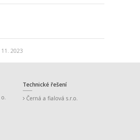
 11. 2023
Technické řešení
o.
Černá a fialová s.r.o.