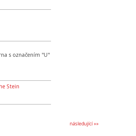
rna s označením "U"
he Stein
následující »»