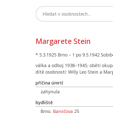
Margarete Stein
* 5.3.1925 Brno – † po 9.5.1942 Sobib
válka a odboj 1938–1945; oběti okup
dítě osobností: Willy Leo Stein a Mar
příčina úmrtí
zahynula
bydliště
Brno,
Barvičova
25