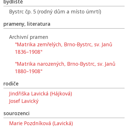
bydliště
Bystrc čp. 5 (rodný dům a místo úmrtí)
prameny, literatura
Archivní pramen
"Matrika zemřelých, Brno-Bystrc, sv. Janů
1836–1908"
"Matrika narozených, Brno-Bystrc, sv. Janů
1880–1908"
rodiče
Jindřiška Lavická (Hájková)
Josef Lavický
sourozenci
Marie Pozdníková (Lavická)