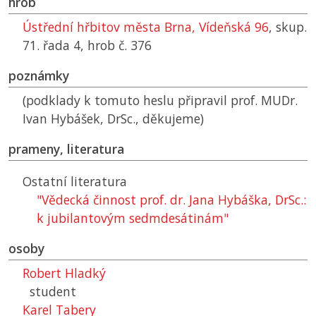
hrob
Ústřední hřbitov města Brna, Vídeňská 96
, skup.
71. řada 4, hrob č. 376
poznámky
(podklady k tomuto heslu připravil prof. MUDr.
Ivan Hybášek, DrSc., děkujeme)
prameny, literatura
Ostatní literatura
"Vědecká činnost prof. dr. Jana Hybáška, DrSc.:
k jubilantovým sedmdesátinám"
osoby
Robert Hladký
student
Karel Tabery