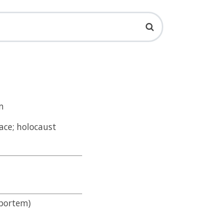
m
ace; holocaust
sportem)