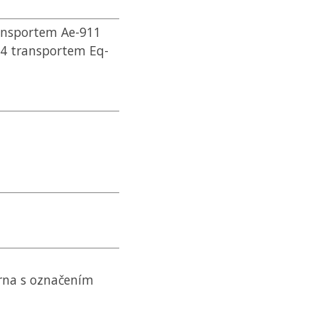
ransportem Ae-911
44 transportem Eq-
rna s označením