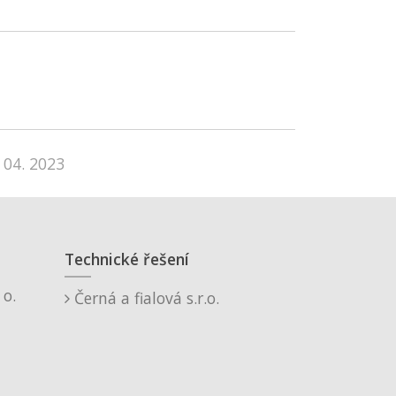
 04. 2023
Technické řešení
o.
Černá a fialová s.r.o.