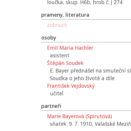
loučka, skup. H6b, hrob č. J 274
prameny, literatura
zobrazit
osoby
Emil Maria Hachler
asistent
Štěpán Soudek
E. Bayer přednášel na smuteční sl
Soudka o jeho životě a díle
František Vejdovský
učitel
partneři
Marie Bayerová (Spirutová)
sňatek: 9. 7. 1910, Valašské Meziří