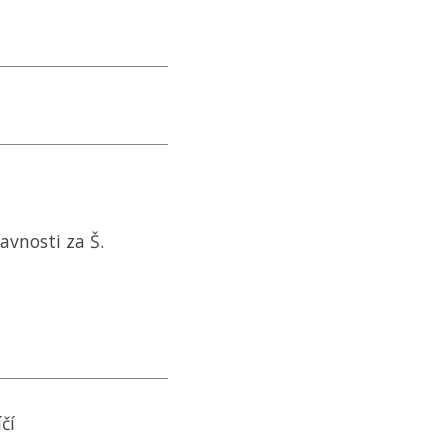
avnosti za Š.
čí