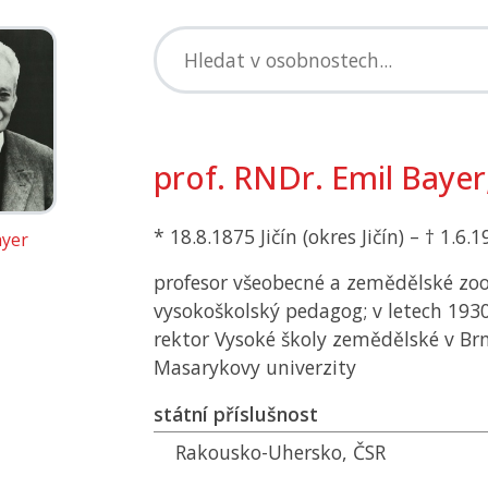
prof. RNDr. Emil Bayer, 
* 18.8.1875 Jičín (okres Jičín) – † 1.6.
ayer
profesor všeobecné a zemědělské zool
vysokoškolský pedagog; v letech 193
rektor Vysoké školy zemědělské v Brn
Masarykovy univerzity
státní příslušnost
Rakousko-Uhersko,
ČSR