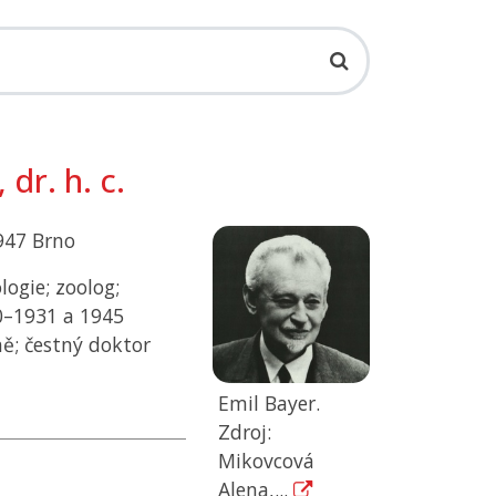
dr. h. c.
1947 Brno
ogie; zoolog;
0–1931 a 1945
ě; čestný doktor
Emil Bayer.
Zdroj:
Mikovcová
Alena,...