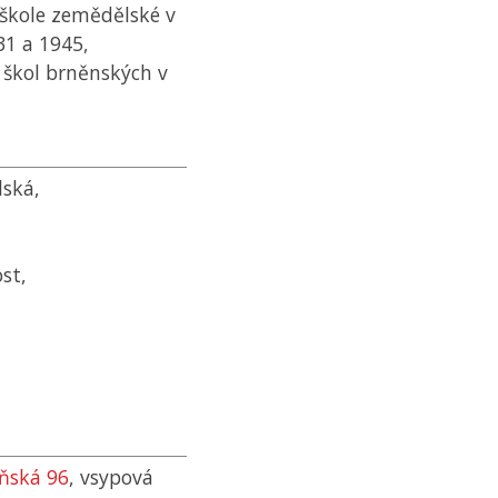
 škole zemědělské v
31 a 1945,
h škol brněnských v
ská,
st,
eňská 96
, vsypová