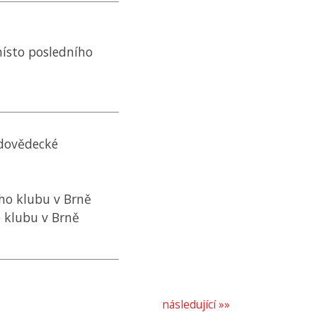
místo posledního
odovědecké
ho klubu v Brně
o klubu v Brně
následující »»