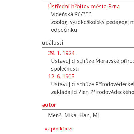
Ústřední hřbitov města Brna
Vídeňská 96/306
zoolog; vysokoškolský pedagog; 
odpočinku
události
29. 1. 1924
Ustavující schůze Moravské přír
společnosti
12. 6. 1905
Ustavující schůze Přírodovědecké
zakládající člen Přírodovědeckéh
autor
Menš, Mika, Han, MJ
«« předchozí