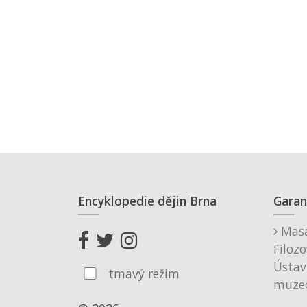
Encyklopedie dějin Brna
Garan
Masa
Filozo
Ústav
tmavý režim
muzeo