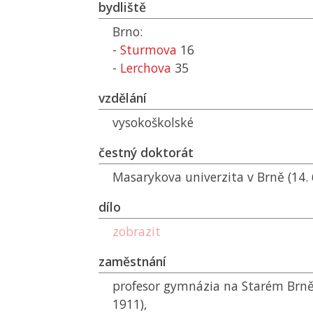
bydliště
Brno:
-
Sturmova
16
-
Lerchova
35
vzdělání
vysokoškolské
čestný doktorát
Masarykova univerzita v Brně (14. 
dílo
zobrazit
zaměstnání
profesor gymnázia na Starém Brně 
1911),