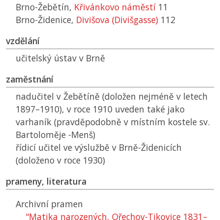
Brno-Žebětín,
Křivánkovo náměstí
11
Brno-Židenice,
Divišova (Divišgasse)
112
vzdělání
učitelský ústav v Brně
zaměstnání
nadučitel v Žebětíně (doložen nejméně v letech
1897–1910), v roce 1910 uveden také jako
varhaník (pravděpodobně v místním kostele sv.
Bartoloměje -Menš)
řídicí učitel ve výslužbě v Brně-Židenicích
(doloženo v roce 1930)
prameny, literatura
Archivní pramen
"Matika narozených, Ořechov-Tikovice 1831–