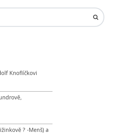
olf Knoflíčkovi
Jundrově,
řižinkově ? -Menš) a