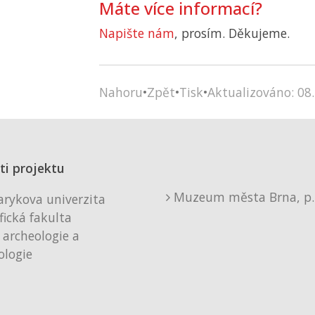
Máte více informací?
Napište nám
, prosím. Děkujeme.
Nahoru
•
Zpět
•
Tisk
•
Aktualizováno: 08.
ti projektu
Muzeum města Brna, p. 
rykova univerzita
fická fakulta
 archeologie a
logie