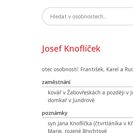
Josef Knoflíček
otec osobností: František, Karel a Rud
zaměstnání
kovář v Žabovřeskách a později v 
domkař v Jundrově
poznámky
syn Jana Knoflíčka (čtvrtláníka v K
Marie, rozené Brychtové