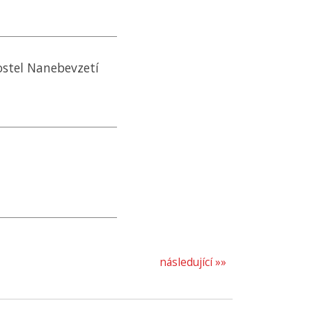
ostel Nanebevzetí
následující »»