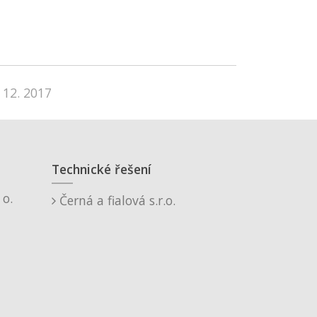
 12. 2017
Technické řešení
o.
Černá a fialová s.r.o.