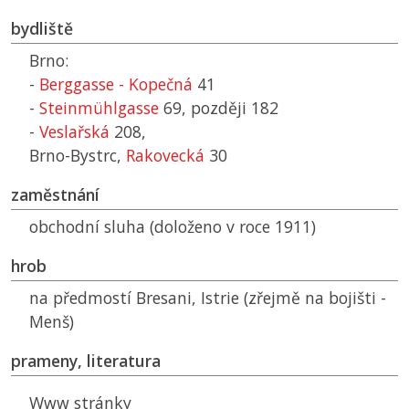
bydliště
Brno:
-
Berggasse - Kopečná
41
-
Steinmühlgasse
69, později 182
-
Veslařská
208,
Brno-Bystrc,
Rakovecká
30
zaměstnání
obchodní sluha (doloženo v roce 1911)
hrob
na předmostí Bresani, Istrie (zřejmě na bojišti -
Menš)
prameny, literatura
Www stránky