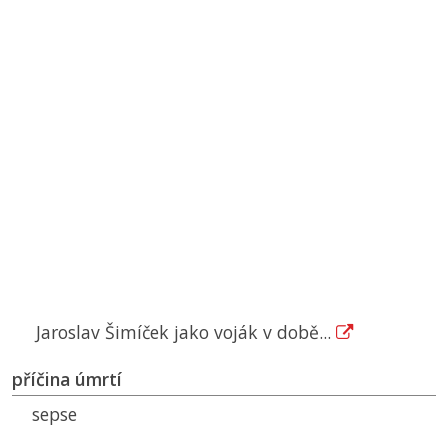
Jaroslav Šimíček jako voják v době...
příčina úmrtí
sepse