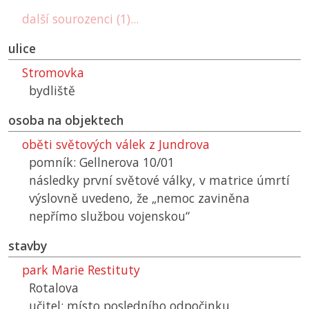
další sourozenci (1)...
ulice
Stromovka
bydliště
osoba na objektech
oběti světových válek z Jundrova
pomník: Gellnerova 10/01
následky první světové války, v matrice úmrtí
výslovně uvedeno, že „nemoc zaviněna
nepřímo službou vojenskou“
stavby
park Marie Restituty
Rotalova
učitel; místo posledního odpočinku