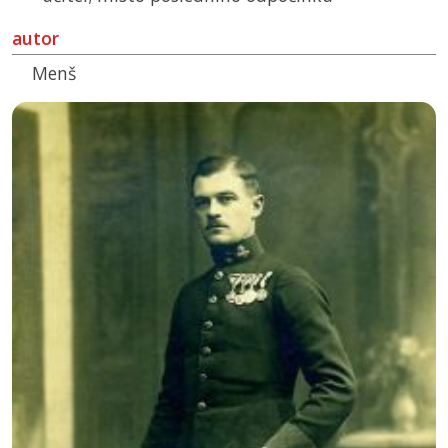
autor
Menš