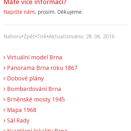
Máte více informací?
Napište nám
, prosím. Děkujeme.
Nahoru
•
Zpět
•
Tisk
•
Aktualizováno: 28. 06. 2016
Virtuální model Brna
Panorama Brna roku 1867
Dobové plány
Bombardování Brna
Brněnské mosty 1945
Mapa 1968
Sál Rady
Kvartérní lokality Brna