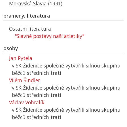
Moravská Slavia (1931)
prameny, literatura
Ostatní literatura
"Slavné postavy naší atletiky"
osoby
Jan Pytela
v
SK
Židenice společně vytvořili silnou skupinu
běžců středních tratí
Vilém Šindler
v
SK
Židenice společně vytvořili silnou skupinu
běžců středních tratí
Václav Vohralík
v
SK
Židenice společně vytvořili silnou skupinu
běžců středních tratí