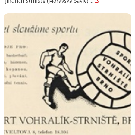
Jindřich Strniště (Moravská Savie)....